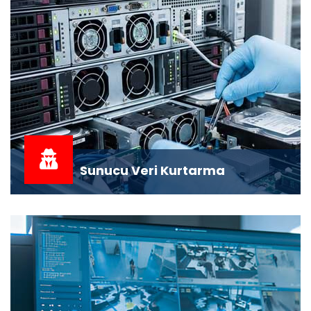
Sunucu Veri Kurtarma
Server (Sunucu) Veri Kurtarma: İş Sürekliliğinizi
Güvence Altına Alıyoruz &nbsp;&nbsp...